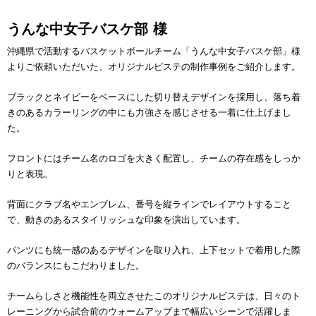
うんな中女子バスケ部 様
沖縄県で活動するバスケットボールチーム「うんな中女子バスケ部」様
よりご依頼いただいた、オリジナルピステの制作事例をご紹介します。
ブラックとネイビーをベースにした切り替えデザインを採用し、落ち着
きのあるカラーリングの中にも力強さを感じさせる一着に仕上げまし
た。
フロントにはチーム名のロゴを大きく配置し、チームの存在感をしっか
りと表現。
背面にクラブ名やエンブレム、番号を縦ラインでレイアウトすること
で、動きのあるスタイリッシュな印象を演出しています。
パンツにも統一感のあるデザインを取り入れ、上下セットで着用した際
のバランスにもこだわりました。
チームらしさと機能性を両立させたこのオリジナルピステは、日々のト
レーニングから試合前のウォームアップまで幅広いシーンで活躍しま